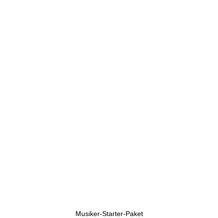
U
h
r
e
n
Musiker-Starter-Paket