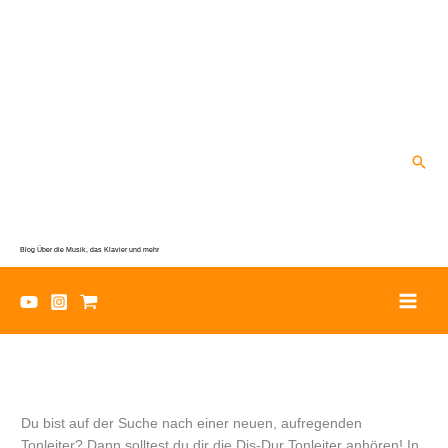
Zum
Inhalt
springen
Suc
Blog Über die Musik, das Klavier und mehr
Du bist auf der Suche nach einer neuen, aufregenden
Tonleiter? Dann solltest du dir die Dis-Dur Tonleiter anhören! In