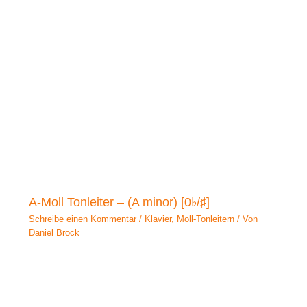
A-Moll Tonleiter – (A minor) [0♭/♯]
Schreibe einen Kommentar
/
Klavier
,
Moll-Tonleitern
/ Von
Daniel Brock