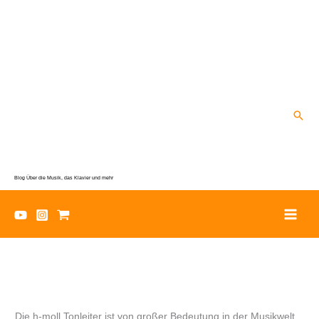
Zum
Inhalt
springen
Suc
Blog Über die Musik, das Klavier und mehr
Die h-moll Tonleiter ist von großer Bedeutung in der Musikwelt,