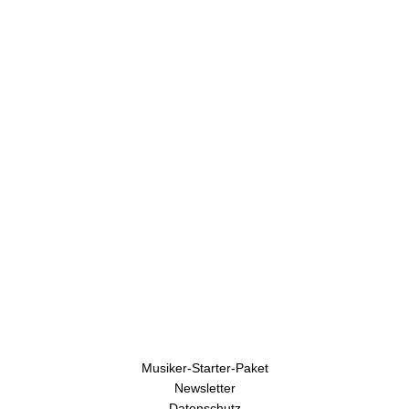
e
n
Musiker-Starter-Paket
Newsletter
Datenschutz