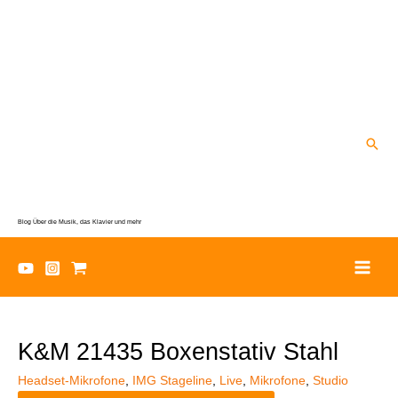
Zum
Inhalt
springen
Suc
Blog Über die Musik, das Klavier und mehr
K&M 21435 Boxenstativ Stahl
Headset-Mikrofone
,
IMG Stageline
,
Live
,
Mikrofone
,
Studio