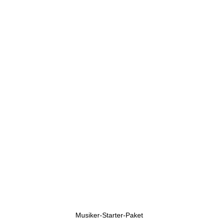
U
h
r
e
n
Musiker-Starter-Paket