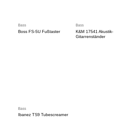
Bass
Bass
Boss FS-5U Fußtaster
K&M 17541 Akustik-
Gitarrenständer
Bass
Ibanez TS9 Tubescreamer