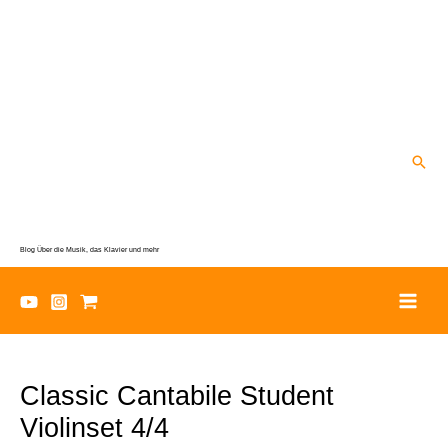
Zum
Inhalt
springen
Suc
Blog Über die Musik, das Klavier und mehr
Classic Cantabile Student
Violinset 4/4