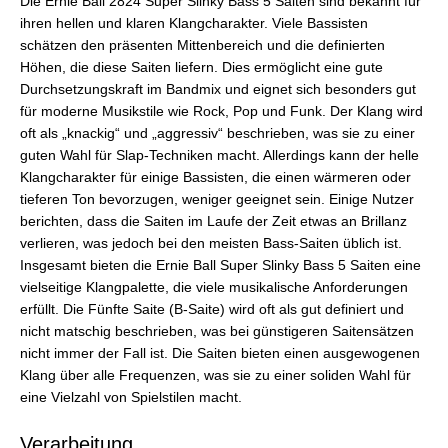
Die Ernie Ball 2824 Super Slinky Bass 5 Saiten sind bekannt für
ihren hellen und klaren Klangcharakter. Viele Bassisten
schätzen den präsenten Mittenbereich und die definierten
Höhen, die diese Saiten liefern. Dies ermöglicht eine gute
Durchsetzungskraft im Bandmix und eignet sich besonders gut
für moderne Musikstile wie Rock, Pop und Funk. Der Klang wird
oft als „knackig“ und „aggressiv“ beschrieben, was sie zu einer
guten Wahl für Slap-Techniken macht. Allerdings kann der helle
Klangcharakter für einige Bassisten, die einen wärmeren oder
tieferen Ton bevorzugen, weniger geeignet sein. Einige Nutzer
berichten, dass die Saiten im Laufe der Zeit etwas an Brillanz
verlieren, was jedoch bei den meisten Bass-Saiten üblich ist.
Insgesamt bieten die Ernie Ball Super Slinky Bass 5 Saiten eine
vielseitige Klangpalette, die viele musikalische Anforderungen
erfüllt. Die Fünfte Saite (B-Saite) wird oft als gut definiert und
nicht matschig beschrieben, was bei günstigeren Saitensätzen
nicht immer der Fall ist. Die Saiten bieten einen ausgewogenen
Klang über alle Frequenzen, was sie zu einer soliden Wahl für
eine Vielzahl von Spielstilen macht.
Verarbeitung