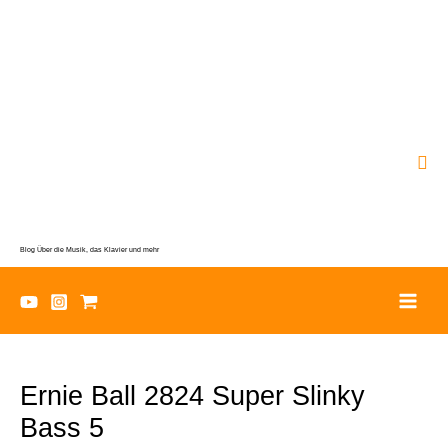
Zum
Inhalt
springen
Suc
Blog Über die Musik, das Klavier und mehr
Ernie Ball 2824 Super Slinky
Bass 5