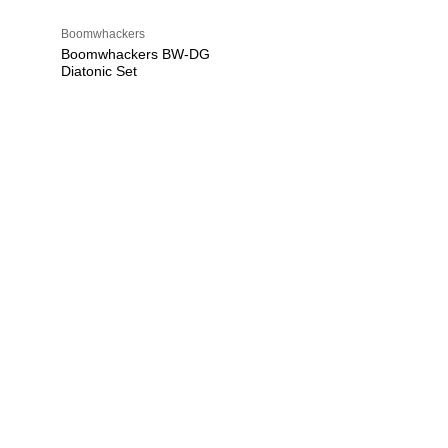
Boomwhackers
Boomwhackers BW-DG
Diatonic Set
U
h