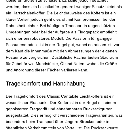
kleineren Stößen zu schützen. Es sollte jedoch beachtet
werden, dass ein Leichtkoffer generell weniger Schutz bietet als
ein Hartschalenkoffer. Die Leichtbauweise des Koffers ist ein
klarer Vorteil, jedoch geht dies oft mit Kompromissen bei der
Robustheit einher. Bei häufigem Transport in ungeschützten
Umgebungen oder bei der Aufgabe als Fluggepäck empfiehlt
sich eher ein robusteres Modell. Die Passform für gängige
Posaunenmodelle ist in der Regel gut, wobei es ratsam ist, vor
dem Kauf die Innenmaße mit den Abmessungen der eigenen
Posaune zu vergleichen. Zusätzliche Fächer bieten Stauraum
für Zubehör wie Mundstücke, Öl und Noten, wobei die Größe
und Anordnung dieser Fächer variieren kann.
Tragekomfort und Handhabung
Der Tragekomfort des Classic Cantabile Leichtkoffers ist ein
wesentlicher Pluspunkt. Der Koffer ist in der Regel mit einem
gepolsterten Tragegriff und abnehmbaren Rucksackgurten
ausgestattet. Dies ermöglicht verschiedene Tragevarianten, was
besonders beim Transport über längere Strecken oder in
öffentlichen Verkehrsmitteln von Vorteil ist. Die Rucksackgurte