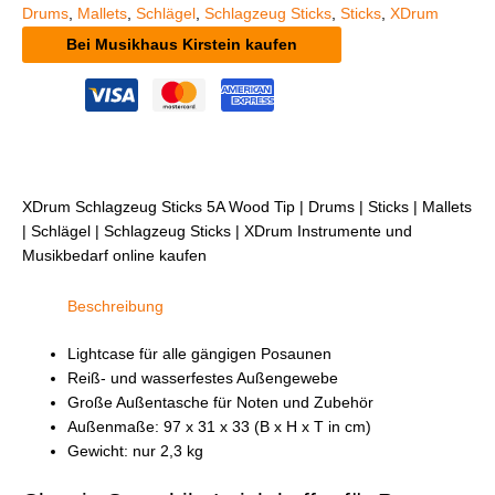
Drums
,
Mallets
,
Schlägel
,
Schlagzeug Sticks
,
Sticks
,
XDrum
Bei Musikhaus Kirstein kaufen
XDrum Schlagzeug Sticks 5A Wood Tip | Drums | Sticks | Mallets
| Schlägel | Schlagzeug Sticks | XDrum Instrumente und
Musikbedarf online kaufen
Beschreibung
Lightcase für alle gängigen Posaunen
Reiß- und wasserfestes Außengewebe
Große Außentasche für Noten und Zubehör
Außenmaße: 97 x 31 x 33 (B x H x T in cm)
Gewicht: nur 2,3 kg