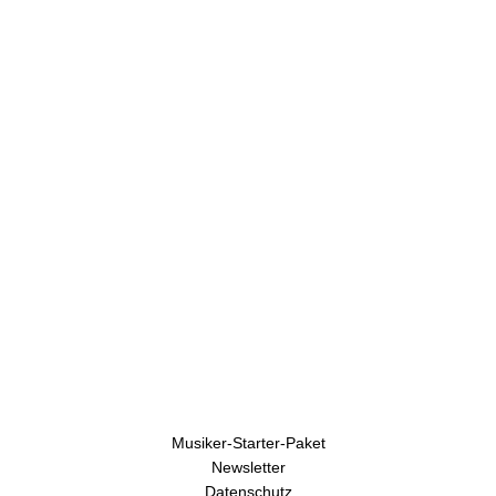
U
h
r
e
n
Musiker-Starter-Paket
Newsletter
Datenschutz