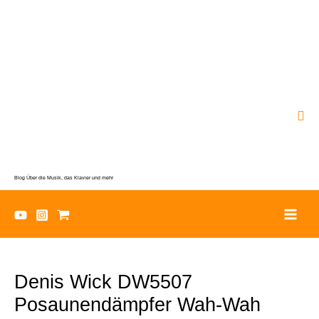
Zum
Inhalt
springen
Suc
Blog Über die Musik, das Klavier und mehr
Denis Wick DW5507
Posaunendämpfer Wah-Wah