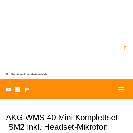
Zum
Inhalt
springen
Suc
Blog Über die Musik, das Klavier und mehr
AKG WMS 40 Mini Komplettset
ISM2 inkl. Headset-Mikrofon