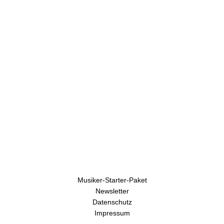
h
r
e
n
Musiker-Starter-Paket
Newsletter
Datenschutz
Impressum