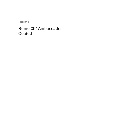
Drums
Remo 08″ Ambassador
Coated
U