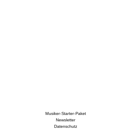
U
h
r
e
n
Musiker-Starter-Paket
Newsletter
Datenschutz