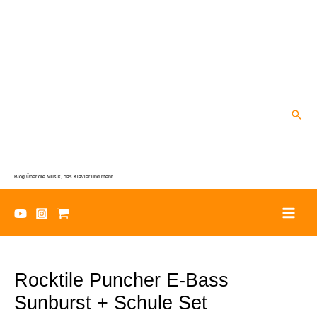
Zum
Inhalt
springen
Suc
Blog Über die Musik, das Klavier und mehr
Rocktile Puncher E-Bass
Sunburst + Schule Set