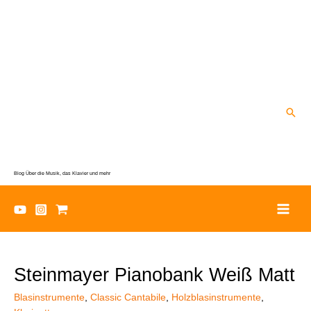
Zum
Inhalt
springen
Suc
Blog Über die Musik, das Klavier und mehr
Steinmayer Pianobank Weiß Matt
Blasinstrumente
,
Classic Cantabile
,
Holzblasinstrumente
,