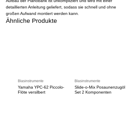
Aufbau der Pianobank ist unkompliziert und wird mit einer
detaillierten Anleitung geliefert, sodass sie schnell und ohne
großen Aufwand montiert werden kann.
Ähnliche Produkte
Blasinstrumente
Blasinstrumente
Yamaha YPC-62 Piccolo-
Slide-o-Mix Posaunenzugöl
Flöte versilbert
Set 2 Komponenten