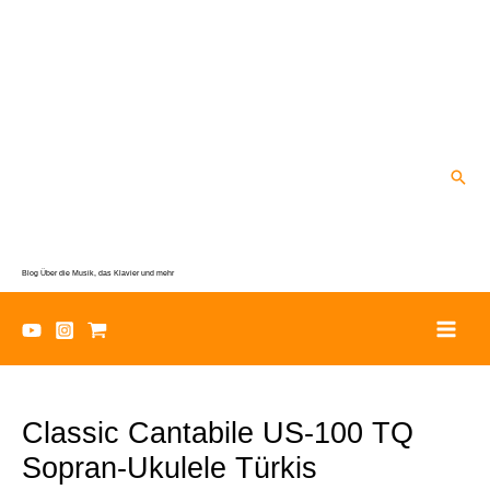
Zum
Inhalt
springen
Suc
Blog Über die Musik, das Klavier und mehr
Classic Cantabile US-100 TQ
Sopran-Ukulele Türkis