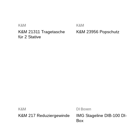
K&M
K&M
K&M 21311 Tragetasche
K&M 23956 Popschutz
für 2 Stative
K&M
DI Boxen
K&M 217 Reduziergewinde
IMG Stageline DIB-100 DI-
Box