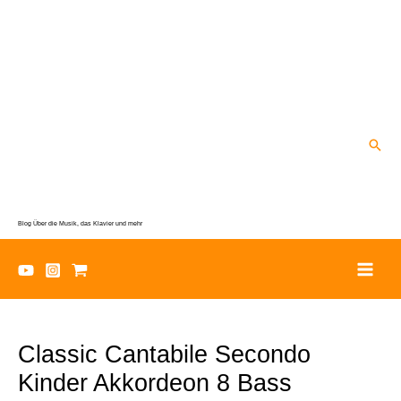
Zum
Inhalt
springen
Suc
Blog Über die Musik, das Klavier und mehr
Classic Cantabile Secondo
Kinder Akkordeon 8 Bass