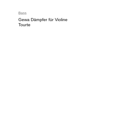
Bass
Gewa Dämpfer für Violine
Tourte
U
h