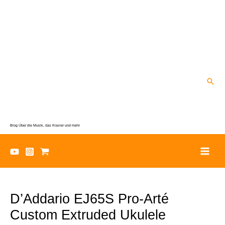
Zum
Inhalt
springen
Suc
Blog Über die Musik, das Klavier und mehr
D’Addario EJ65S Pro-Arté
Custom Extruded Ukulele