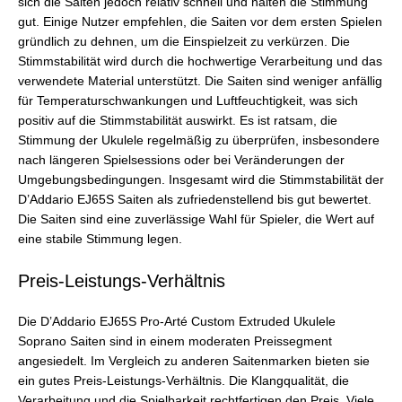
sich die Saiten jedoch relativ schnell und halten die Stimmung
gut. Einige Nutzer empfehlen, die Saiten vor dem ersten Spielen
gründlich zu dehnen, um die Einspielzeit zu verkürzen. Die
Stimmstabilität wird durch die hochwertige Verarbeitung und das
verwendete Material unterstützt. Die Saiten sind weniger anfällig
für Temperaturschwankungen und Luftfeuchtigkeit, was sich
positiv auf die Stimmstabilität auswirkt. Es ist ratsam, die
Stimmung der Ukulele regelmäßig zu überprüfen, insbesondere
nach längeren Spielsessions oder bei Veränderungen der
Umgebungsbedingungen. Insgesamt wird die Stimmstabilität der
D’Addario EJ65S Saiten als zufriedenstellend bis gut bewertet.
Die Saiten sind eine zuverlässige Wahl für Spieler, die Wert auf
eine stabile Stimmung legen.
Preis-Leistungs-Verhältnis
Die D’Addario EJ65S Pro-Arté Custom Extruded Ukulele
Soprano Saiten sind in einem moderaten Preissegment
angesiedelt. Im Vergleich zu anderen Saitenmarken bieten sie
ein gutes Preis-Leistungs-Verhältnis. Die Klangqualität, die
Verarbeitung und die Spielbarkeit rechtfertigen den Preis. Viele