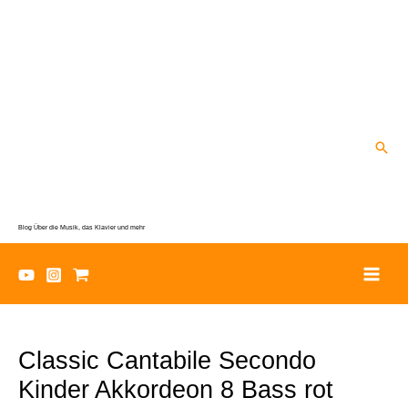
Zum
Inhalt
springen
Suc
Blog Über die Musik, das Klavier und mehr
Classic Cantabile Secondo
Kinder Akkordeon 8 Bass rot