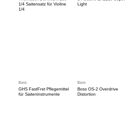
1/4 Saitensatz für Violine
Light
1/4
Bass
Bass
GHS FastFret Pflegemittel
Boss OS-2 Overdrive
für Saiteninstrumente
Distortion