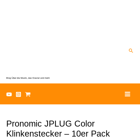
Zum
Inhalt
springen
Suc
Blog Über die Musik, das Klavier und mehr
Pronomic JPLUG Color
Klinkenstecker – 10er Pack