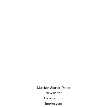
U
h
r
e
n
Musiker-Starter-Paket
Newsletter
Datenschutz
Impressum