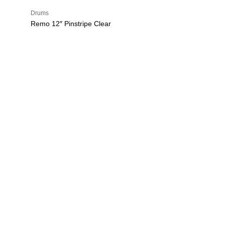
Drums
Remo 12″ Pinstripe Clear
U
h
r