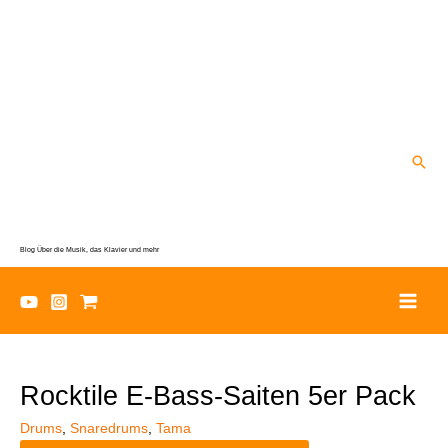
Zum
Inhalt
springen
Suc
Blog Über die Musik, das Klavier und mehr
Rocktile E-Bass-Saiten 5er Pack
Drums
,
Snaredrums
,
Tama