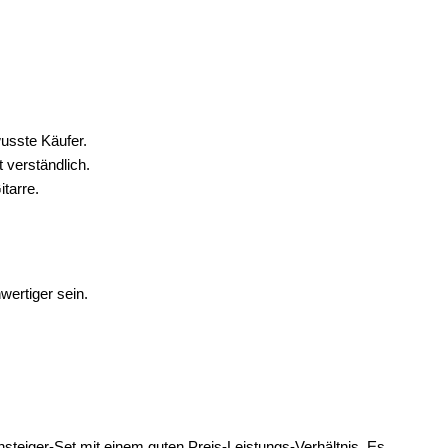
usste Käufer.
 verständlich.
tarre.
ertiger sein.
insteiger-Set mit einem guten Preis-Leistungs-Verhältnis. Es