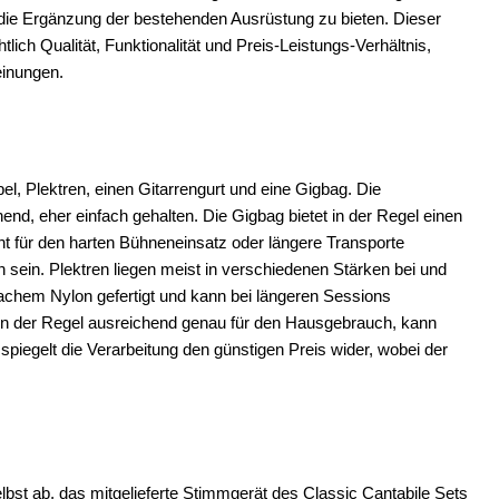
er die Ergänzung der bestehenden Ausrüstung zu bieten. Dieser
lich Qualität, Funktionalität und Preis-Leistungs-Verhältnis,
einungen.
el, Plektren, einen Gitarrengurt und eine Gigbag. Die
nd, eher einfach gehalten. Die Gigbag bietet in der Regel einen
ht für den harten Bühneneinsatz oder längere Transporte
en sein. Plektren liegen meist in verschiedenen Stärken bei und
infachem Nylon gefertigt und kann bei längeren Sessions
in der Regel ausreichend genau für den Hausgebrauch, kann
iegelt die Verarbeitung den günstigen Preis wider, wobei der
elbst ab, das mitgelieferte Stimmgerät des Classic Cantabile Sets