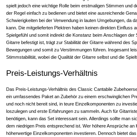
spielt jedoch eine wichtige Rolle beim erstmaligen Stimmen und 
der Regel einfach zu bedienen und bietet eine ausreichende Genaui
Schwierigkeiten bei der Verwendung in lauten Umgebungen, da d
kann. Die mitgelieferten Plektren haben keinen direkten Einfluss a
Spielgefühl und somit indirekt die Konstanz beim Anschlagen der S
Gitarre befestigt ist, trägt zur Stabilität der Gitarre während des
Bewegungen und somit zu Verstimmungen führen. Insgesamt leiste
Stimmstabilität, wobei die Qualität der Gitarre selbst und die Spie
Preis-Leistungs-Verhältnis
Das Preis-Leistungs-Verhältnis des Classic Cantabile Zubehoersets
ein umfassendes Paket an Zubehör zu einem erschwinglichen Preis
und noch nicht bereit sind, in teure Einzelkomponenten zu investier
loszulegen und erste Erfahrungen zu sammeln. Auch für Gitarriste
benötigen, kann das Set interessant sein. Allerdings sollte man 
dem niedrigen Preis entsprechend ist. Wer höhere Ansprüche an Kla
höherwertige Einzelkomponenten investieren. Dennoch bietet das S