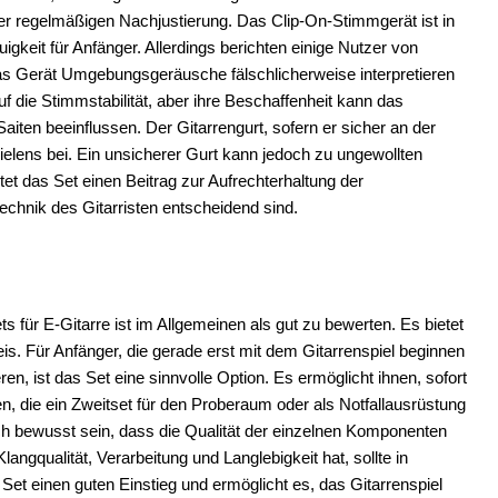
der regelmäßigen Nachjustierung. Das Clip-On-Stimmgerät ist in
gkeit für Anfänger. Allerdings berichten einige Nutzer von
as Gerät Umgebungsgeräusche fälschlicherweise interpretieren
uf die Stimmstabilität, aber ihre Beschaffenheit kann das
aiten beeinflussen. Der Gitarrengurt, sofern er sicher an der
 Spielens bei. Ein unsicherer Gurt kann jedoch zu ungewollten
t das Set einen Beitrag zur Aufrechterhaltung der
ltechnik des Gitarristen entscheidend sind.
 für E-Gitarre ist im Allgemeinen als gut zu bewerten. Es bietet
. Für Anfänger, die gerade erst mit dem Gitarrenspiel beginnen
en, ist das Set eine sinnvolle Option. Es ermöglicht ihnen, sofort
n, die ein Zweitset für den Proberaum oder als Notfallausrüstung
sich bewusst sein, dass die Qualität der einzelnen Komponenten
ngqualität, Verarbeitung und Langlebigkeit hat, sollte in
et einen guten Einstieg und ermöglicht es, das Gitarrenspiel