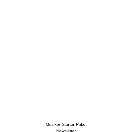
U
h
r
e
n
Musiker-Starter-Paket
Newsletter