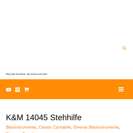
Zum
Inhalt
springen
Suc
Blog Über die Musik, das Klavier und mehr
K&M 14045 Stehhilfe
Blasinstrumente
,
Classic Cantabile
,
Diverse Blasinstrumente
,