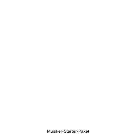
U
h
r
e
n
Musiker-Starter-Paket