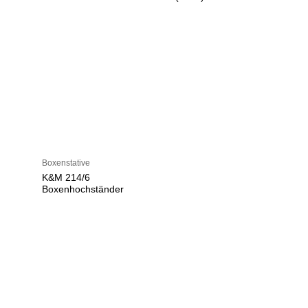
Boxenstative
K&M 214/6
Boxenhochständer