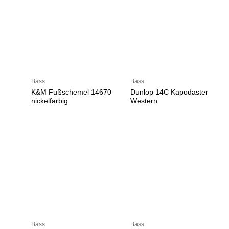
Bass
Bass
K&M Fußschemel 14670
Dunlop 14C Kapodaster
nickelfarbig
Western
Bass
Bass