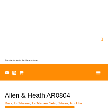
Zum
Inhalt
springen
Suc
Blog Über die Musik, das Klavier und mehr
Allen & Heath AR0804
Bass
,
E-Gitarren
,
E-Gitarren Sets
,
Gitarre
,
Rocktile