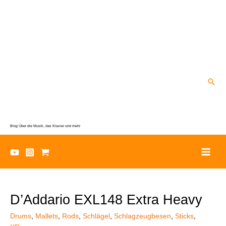
Zum
Inhalt
springen
Suc
Blog Über die Musik, das Klavier und mehr
D’Addario EXL148 Extra Heavy
Drums
,
Mallets
,
Rods
,
Schlägel
,
Schlagzeugbesen
,
Sticks
,