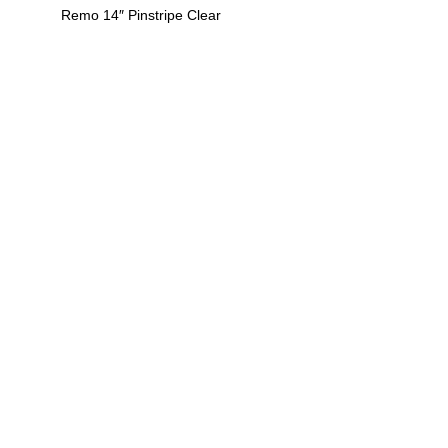
Remo 14″ Pinstripe Clear
U
h
r
e