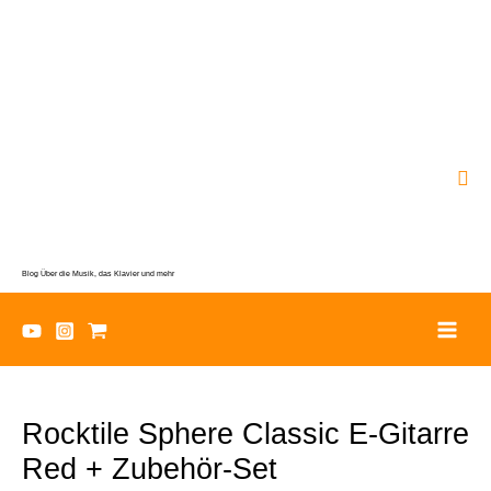
Zum
Inhalt
springen
Suc
Blog Über die Musik, das Klavier und mehr
Rocktile Sphere Classic E-Gitarre
Red + Zubehör-Set