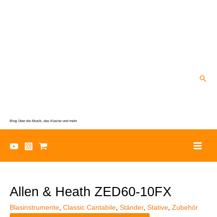
Zum
Inhalt
springen
Suc
Blog Über die Musik, das Klavier und mehr
Allen & Heath ZED60-10FX
Blasinstrumente
,
Classic Cantabile
,
Ständer
,
Stative
,
Zubehör