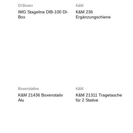
DI Boxen
K&M
IMG Stageline DIB-100 DI-
K&M 236
Box
Ergänzungschiene
Boxenstative
K&M
K&M 21436 Boxenstativ
K&M 21311 Tragetasche
Alu
für 2 Stative