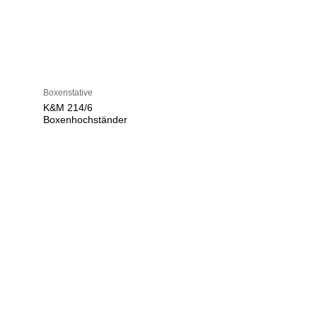
Boxenstative
K&M 214/6
Boxenhochständer