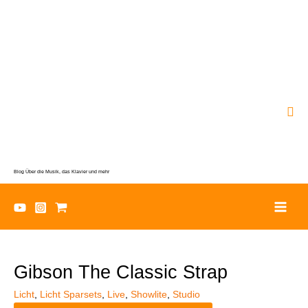
Zum
Inhalt
springen
Suc
Blog Über die Musik, das Klavier und mehr
Gibson The Classic Strap
Licht
,
Licht Sparsets
,
Live
,
Showlite
,
Studio