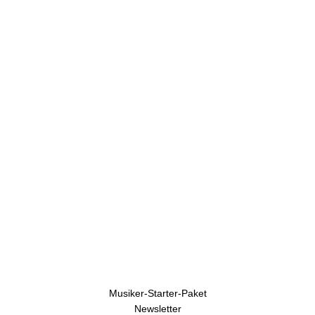
U
h
r
e
n
Musiker-Starter-Paket
Newsletter