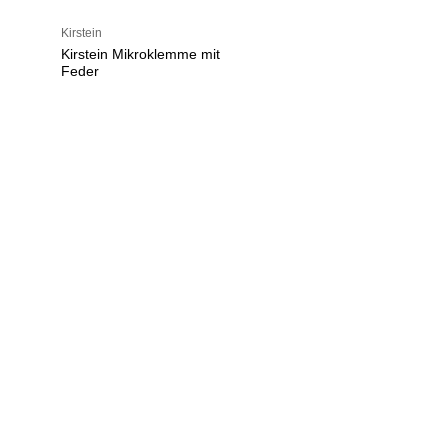
Kirstein
Kirstein Mikroklemme mit
Feder
U
h