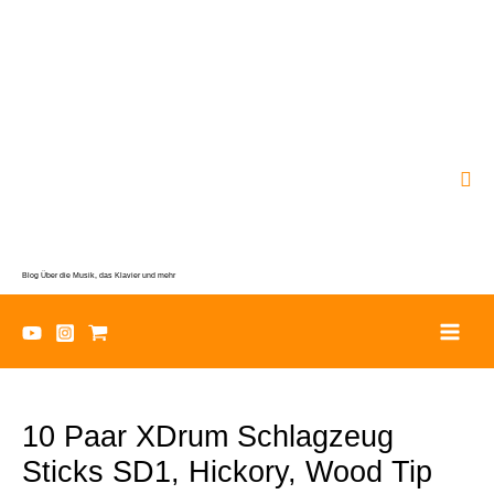
Zum
Inhalt
springen
Suc
Blog Über die Musik, das Klavier und mehr
10 Paar XDrum Schlagzeug
Sticks SD1, Hickory, Wood Tip