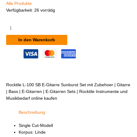
Alle Produkte
Verfügbarkeit:
26 vorrätig
Rocktile
L-
100
In den Warenkorb
SB
E-
Gitarre
Sunburst
Set
mit
Zubehör
Rocktile L-100 SB E-Gitarre Sunburst Set mit Zubehoer | Gitarre
Menge
| Bass | E-Gitarren | E-Gitarren Sets | Rocktile Instrumente und
Musikbedarf online kaufen
Beschreibung
Single Cut-Modell
Korpus: Linde