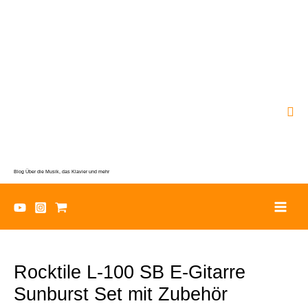
Zum
Inhalt
springen
Suc
Blog Über die Musik, das Klavier und mehr
Rocktile L-100 SB E-Gitarre
Sunburst Set mit Zubehör