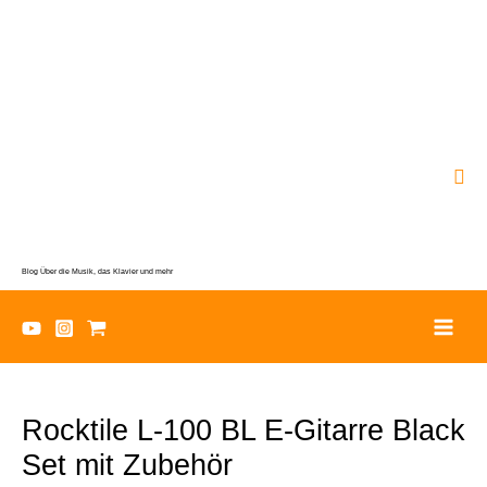
Zum
Inhalt
springen
Suc
Blog Über die Musik, das Klavier und mehr
Rocktile L-100 BL E-Gitarre Black
Set mit Zubehör