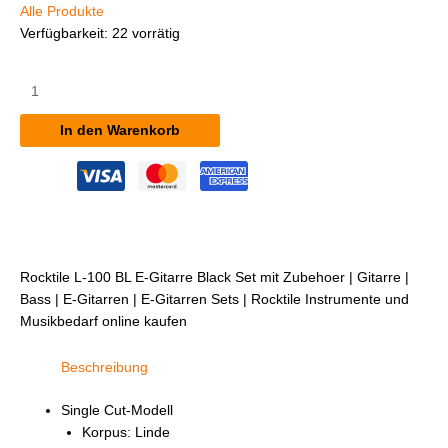
Alle Produkte
Verfügbarkeit:
22 vorrätig
Rocktile
L-
100
In den Warenkorb
BL
E-
Gitarre
Black
Set
mit
Zubehör
Rocktile L-100 BL E-Gitarre Black Set mit Zubehoer | Gitarre |
Menge
Bass | E-Gitarren | E-Gitarren Sets | Rocktile Instrumente und
Musikbedarf online kaufen
Beschreibung
Single Cut-Modell
Korpus: Linde