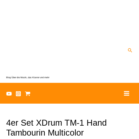
Zum
Inhalt
springen
Suc
Blog Über die Musik, das Klavier und mehr
4er Set XDrum TM-1 Hand
Tambourin Multicolor