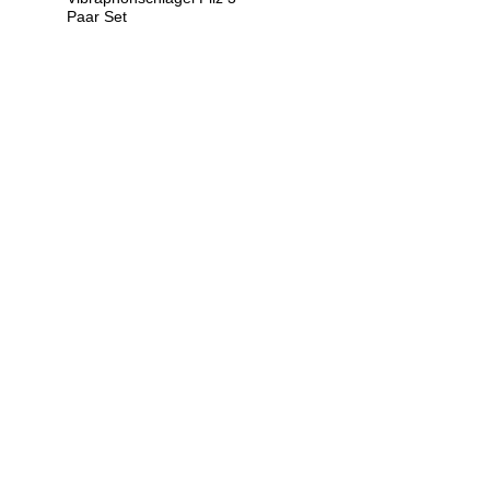
Paar Set
U
h
r
e