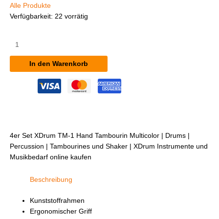
Alle Produkte
Verfügbarkeit:
22 vorrätig
4er
Set
XDrum
In den Warenkorb
TM-
1
Hand
Tambourin
Multicolor
Menge
4er Set XDrum TM-1 Hand Tambourin Multicolor | Drums |
Percussion | Tambourines und Shaker | XDrum Instrumente und
Musikbedarf online kaufen
Beschreibung
Kunststoffrahmen
Ergonomischer Griff