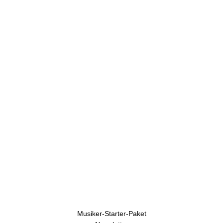
U
h
r
e
n
Musiker-Starter-Paket