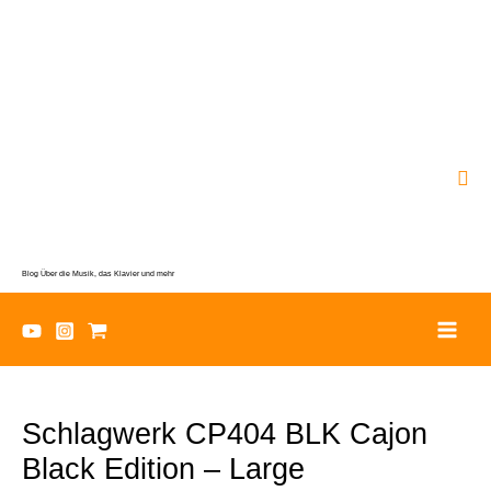
Zum
Inhalt
springen
Suc
Blog Über die Musik, das Klavier und mehr
Schlagwerk CP404 BLK Cajon
Black Edition – Large