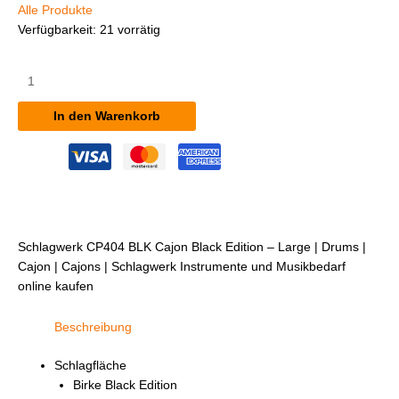
Alle Produkte
Verfügbarkeit:
21 vorrätig
Schlagwerk
CP404
BLK
In den Warenkorb
Cajon
Black
Edition
-
Large
Menge
Schlagwerk CP404 BLK Cajon Black Edition – Large | Drums |
Cajon | Cajons | Schlagwerk Instrumente und Musikbedarf
online kaufen
Beschreibung
Schlagfläche
Birke Black Edition