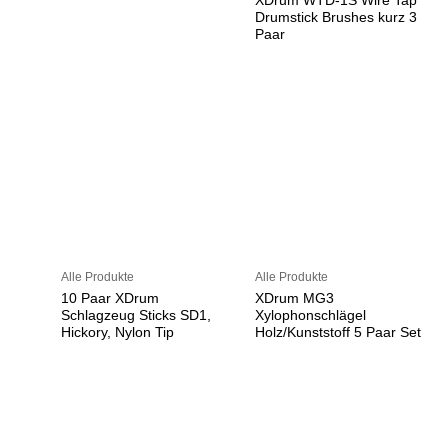
XDrum WTD-1S Wire Tap
Drumstick Brushes kurz 3
Paar
Alle Produkte
Alle Produkte
10 Paar XDrum
XDrum MG3
Schlagzeug Sticks SD1,
Xylophonschlägel
Hickory, Nylon Tip
Holz/Kunststoff 5 Paar Set