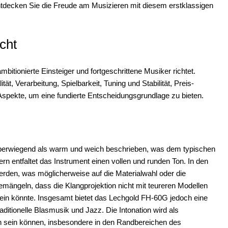
Entdecken Sie die Freude am Musizieren mit diesem erstklassigen
cht
bitionierte Einsteiger und fortgeschrittene Musiker richtet.
tät, Verarbeitung, Spielbarkeit, Tuning und Stabilität, Preis-
Aspekte, um eine fundierte Entscheidungsgrundlage zu bieten.
 überwiegend als warm und weich beschrieben, was dem typischen
ern entfaltet das Instrument einen vollen und runden Ton. In den
rden, was möglicherweise auf die Materialwahl oder die
emängeln, dass die Klangprojektion nicht mit teureren Modellen
ein könnte. Insgesamt bietet das Lechgold FH-60G jedoch eine
aditionelle Blasmusik und Jazz. Die Intonation wird als
ich sein können, insbesondere in den Randbereichen des