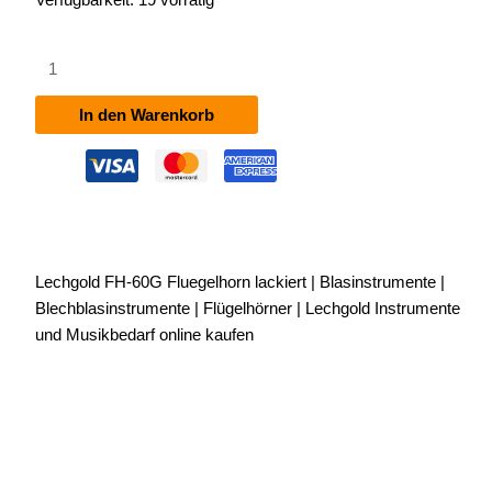
Lechgold
FH-
60G
In den Warenkorb
Flügelhorn
lackiert
Menge
Lechgold FH-60G Fluegelhorn lackiert | Blasinstrumente |
Blechblasinstrumente | Flügelhörner | Lechgold Instrumente
und Musikbedarf online kaufen