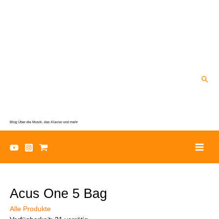
Zum
Inhalt
springen
Suc
Blog Über die Musik, das Klavier und mehr
Acus One 5 Bag
Alle Produkte