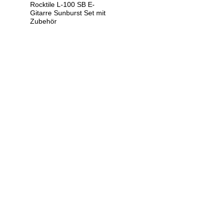
Rocktile L-100 SB E-
Gitarre Sunburst Set mit
Zubehör
U
h
r