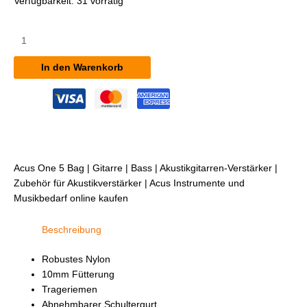
Verfügbarkeit:
31 vorrätig
Acus
One
5
In den Warenkorb
Bag
Menge
Acus One 5 Bag | Gitarre | Bass | Akustikgitarren-Verstärker |
Zubehör für Akustikverstärker | Acus Instrumente und
Musikbedarf online kaufen
Beschreibung
Robustes Nylon
10mm Fütterung
Trageriemen
Abnehmbarer Schultergurt