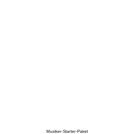
U
h
r
e
n
Musiker-Starter-Paket