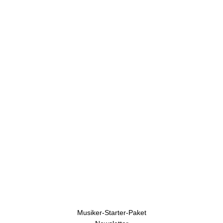
U
h
r
e
n
Musiker-Starter-Paket