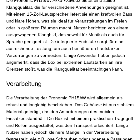
Die Pronomic PH15AW Akku-Aktivbox bietet eine solide
Klangqualität, die für verschiedene Anwendungen geeignet ist.
Mit einem 15-Zoll-Lautsprecher liefert sie einen kraftvollen Bass
und klare Höhen, was sie ideal für Veranstaltungen im Freien
oder in größeren Räumen macht. Nutzer berichten von einem
ausgewogenen Klangbild, das sowohl für Musik als auch für
Sprache geeignet ist. Die integrierte Endstufe sorgt für eine
ausreichende Leistung, um auch bei höheren Lautstärken
Verzerrungen zu vermeiden. Einige Anwender haben jedoch
angemerkt, dass die Box bei extremen Lautstärken an ihre
Grenzen stößt, was die Klangqualität beeinträchtigen kann.
Verarbeitung
Die Verarbeitung der Pronomic PH15AW wird allgemein als
robust und langlebig beschrieben. Das Gehäuse ist aus stabilem
Material gefertigt, das den Anforderungen des mobilen
Einsatzes standhält. Die Box ist mit einem praktischen Tragegriff
und Rollen ausgestattet, was den Transport erleichtert. Einige
Nutzer haben jedoch kleinere Mängel in der Verarbeitung
festgestellt, wie z.B. lose Schrauben oder ungenaue Passungen.