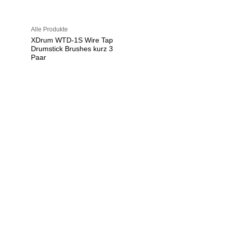
Alle Produkte
XDrum WTD-1S Wire Tap
Drumstick Brushes kurz 3
Paar
U