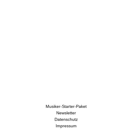
h
r
e
n
Musiker-Starter-Paket
Newsletter
Datenschutz
Impressum