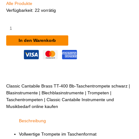
Alle Produkte
Verfügbarkeit:
22 vorrätig
Classic
Cantabile
Brass
In den Warenkorb
TT-
400
Bb-
Taschentrompete
schwarz
Menge
Classic Cantabile Brass TT-400 Bb-Taschentrompete schwarz |
Blasinstrumente | Blechblasinstrumente | Trompeten |
Taschentrompeten | Classic Cantabile Instrumente und
Musikbedarf online kaufen
Beschreibung
Vollwertige Trompete im Taschenformat