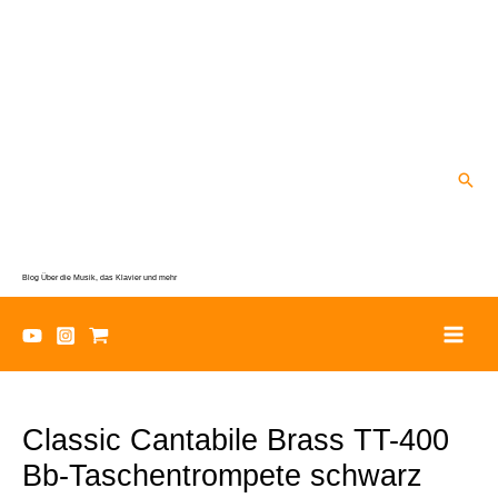
Zum
Inhalt
springen
Suc
Blog Über die Musik, das Klavier und mehr
Classic Cantabile Brass TT-400
Bb-Taschentrompete schwarz