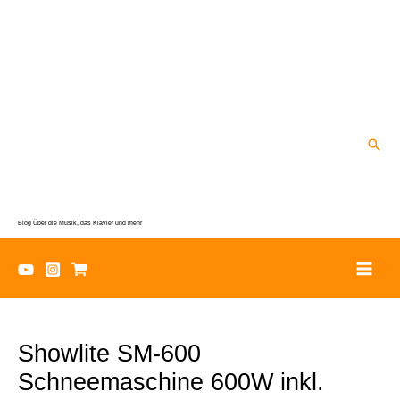
Zum
Inhalt
springen
Suc
Blog Über die Musik, das Klavier und mehr
Showlite SM-600
Schneemaschine 600W inkl.