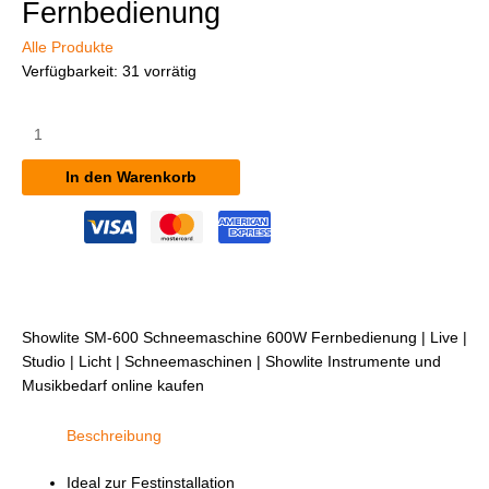
Fernbedienung
Alle Produkte
Verfügbarkeit:
31 vorrätig
Showlite
SM-
600
In den Warenkorb
Schneemaschine
600W
inkl.
Fernbedienung
Menge
Showlite SM-600 Schneemaschine 600W Fernbedienung | Live |
Studio | Licht | Schneemaschinen | Showlite Instrumente und
Musikbedarf online kaufen
Beschreibung
Ideal zur Festinstallation