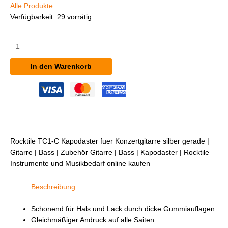
Alle Produkte
Verfügbarkeit:
29 vorrätig
Rocktile
TC1-
C
In den Warenkorb
Kapodaster
für
Konzertgitarre
silber
gerade
Menge
Rocktile TC1-C Kapodaster fuer Konzertgitarre silber gerade |
Gitarre | Bass | Zubehör Gitarre | Bass | Kapodaster | Rocktile
Instrumente und Musikbedarf online kaufen
Beschreibung
Schonend für Hals und Lack durch dicke Gummiauflagen
Gleichmäßiger Andruck auf alle Saiten