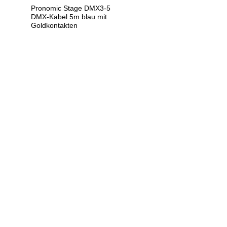
Pronomic Stage DMX3-5
DMX-Kabel 5m blau mit
Goldkontakten
U
h
r