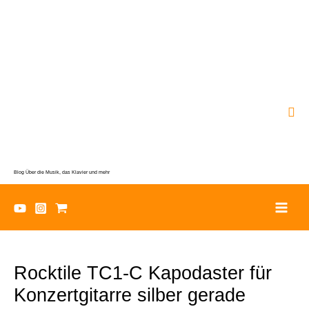
Zum
Inhalt
springen
Suc
Blog Über die Musik, das Klavier und mehr
Rocktile TC1-C Kapodaster für
Konzertgitarre silber gerade