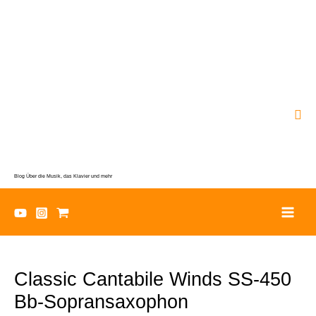
Zum
Inhalt
springen
Suc
Blog Über die Musik, das Klavier und mehr
Classic Cantabile Winds SS-450
Bb-Sopransaxophon