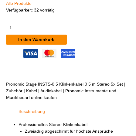
Alle Produkte
Verfügbarkeit:
32 vorrätig
Pronomic
Stage
INSTS-
In den Warenkorb
0,5
Klinkenkabel
0,5
m
Stereo
5x
Set
Pronomic Stage INSTS-0 5 Klinkenkabel 0 5 m Stereo 5x Set |
Menge
Zubehör | Kabel | Audiokabel | Pronomic Instrumente und
Musikbedarf online kaufen
Beschreibung
Professionelles Stereo-Klinkenkabel
Zweiadrig abgeschirmt für höchste Ansprüche