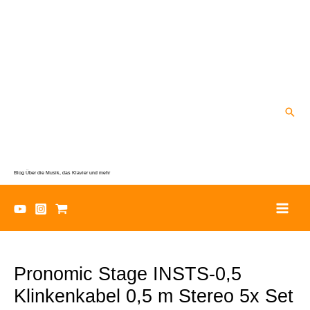
Zum
Inhalt
springen
Suc
Blog Über die Musik, das Klavier und mehr
Pronomic Stage INSTS-0,5
Klinkenkabel 0,5 m Stereo 5x Set