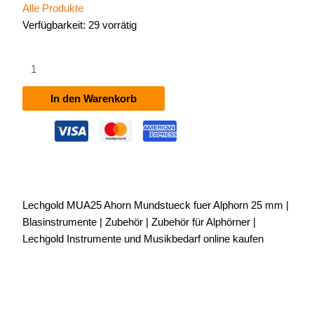
Alle Produkte
Verfügbarkeit:
29 vorrätig
Lechgold
MUA25
Ahorn
In den Warenkorb
Mundstück
für
Alphorn
25
mm
Menge
Lechgold MUA25 Ahorn Mundstueck fuer Alphorn 25 mm |
Blasinstrumente | Zubehör | Zubehör für Alphörner |
Lechgold Instrumente und Musikbedarf online kaufen