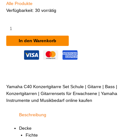
Alle Produkte
Verfügbarkeit:
30 vorrätig
Yamaha
C40
Konzertgitarre
In den Warenkorb
Set
inkl.
Schule
Menge
Yamaha C40 Konzertgitarre Set Schule | Gitarre | Bass |
Konzertgitarren | Gitarrensets für Erwachsene | Yamaha
Instrumente und Musikbedarf online kaufen
Beschreibung
Decke
Fichte