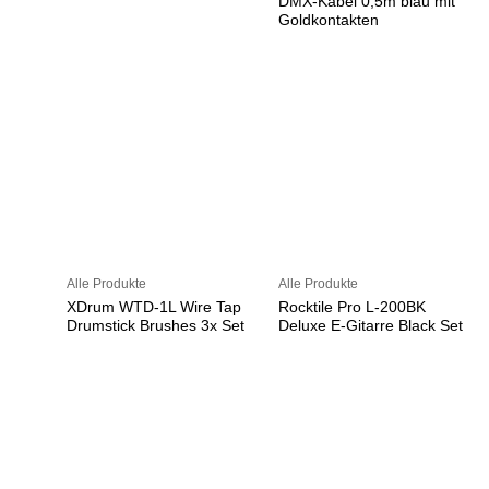
DMX-Kabel 0,5m blau mit
Goldkontakten
Alle Produkte
Alle Produkte
XDrum WTD-1L Wire Tap
Rocktile Pro L-200BK
Drumstick Brushes 3x Set
Deluxe E-Gitarre Black Set