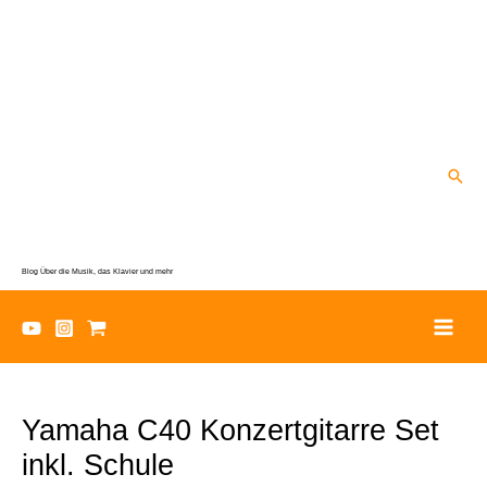
Zum
Inhalt
springen
Suc
Blog Über die Musik, das Klavier und mehr
Yamaha C40 Konzertgitarre Set
inkl. Schule