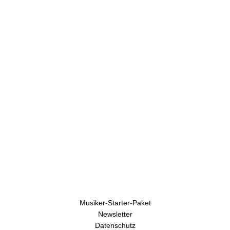
U
h
r
e
n
Musiker-Starter-Paket
Newsletter
Datenschutz