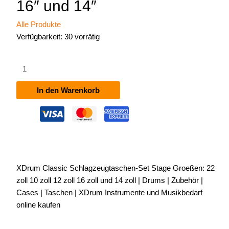
16″ und 14″
Alle Produkte
Verfügbarkeit:
30 vorrätig
XDrum
Classic
Schlagzeugtaschen-
In den Warenkorb
Set,
Stage
Größen:
22",
10",
12",
XDrum Classic Schlagzeugtaschen-Set Stage Groeßen: 22
16"
zoll 10 zoll 12 zoll 16 zoll und 14 zoll | Drums | Zubehör |
und
Cases | Taschen | XDrum Instrumente und Musikbedarf
14"
online kaufen
Menge