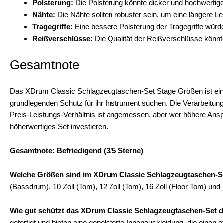
Polsterung:
Die Polsterung könnte dicker und hochwertige
Nähte:
Die Nähte sollten robuster sein, um eine längere L
Tragegriffe:
Eine bessere Polsterung der Tragegriffe würd
Reißverschlüsse:
Die Qualität der Reißverschlüsse könnt
Gesamtnote
Das XDrum Classic Schlagzeugtaschen-Set Stage Größen ist eine
grundlegenden Schutz für ihr Instrument suchen. Die Verarbeitung
Preis-Leistungs-Verhältnis ist angemessen, aber wer höhere Ansprü
höherwertiges Set investieren.
Gesamtnote: Befriedigend (3/5 Sterne)
Welche Größen sind im XDrum Classic Schlagzeugtaschen-Se
(Bassdrum), 10 Zoll (Tom), 12 Zoll (Tom), 16 Zoll (Floor Tom) und 
Wie gut schützt das XDrum Classic Schlagzeugtaschen-Set d
gefertigt und bieten eine gepolsterte Innenauskleidung, die einen