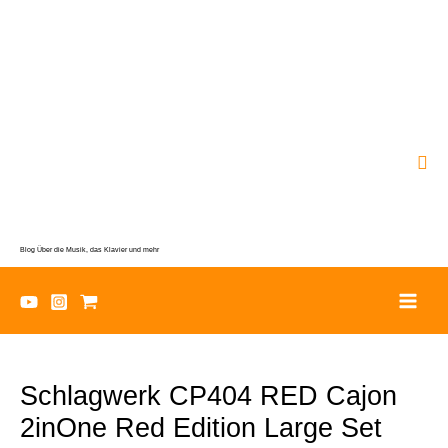
Zum
Inhalt
springen
Suc
Blog Über die Musik, das Klavier und mehr
Schlagwerk CP404 RED Cajon
2inOne Red Edition Large Set