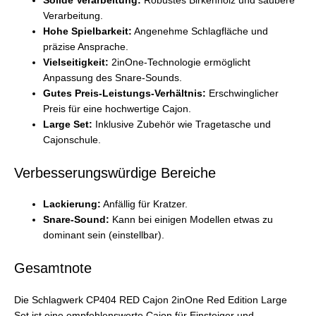
Solide Verarbeitung:
Robustes Birkenholz und saubere
Verarbeitung.
Hohe Spielbarkeit:
Angenehme Schlagfläche und
präzise Ansprache.
Vielseitigkeit:
2inOne-Technologie ermöglicht
Anpassung des Snare-Sounds.
Gutes Preis-Leistungs-Verhältnis:
Erschwinglicher
Preis für eine hochwertige Cajon.
Large Set:
Inklusive Zubehör wie Tragetasche und
Cajonschule.
Verbesserungswürdige Bereiche
Lackierung:
Anfällig für Kratzer.
Snare-Sound:
Kann bei einigen Modellen etwas zu
dominant sein (einstellbar).
Gesamtnote
Die Schlagwerk CP404 RED Cajon 2inOne Red Edition Large
Set ist eine empfehlenswerte Cajon für Einsteiger und