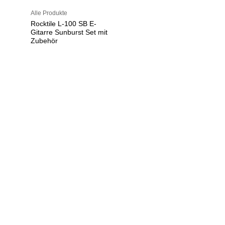
Alle Produkte
Rocktile L-100 SB E-
Gitarre Sunburst Set mit
Zubehör
U
h