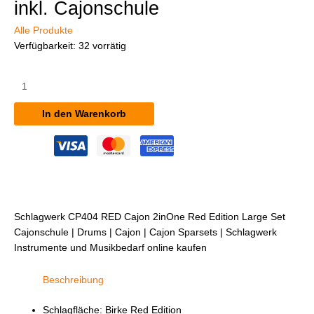
inkl. Cajonschule
Alle Produkte
Verfügbarkeit:
32 vorrätig
Schlagwerk
CP404
RED
In den Warenkorb
Cajon
2inOne
Red
Edition
Large
Set
inkl.
Schlagwerk CP404 RED Cajon 2inOne Red Edition Large Set
Cajonschule
Cajonschule | Drums | Cajon | Cajon Sparsets | Schlagwerk
Menge
Instrumente und Musikbedarf online kaufen
Beschreibung
Schlagfläche: Birke Red Edition