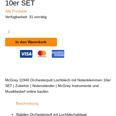
10er SET
Alle Produkte
Verfügbarkeit:
31 vorrätig
McGrey
11940
Orchesterpult
In den Warenkorb
Lochblech
mit
Notenklemmen
10er
SET
Menge
McGrey 11940 Orchesterpult Lochblech mit Notenklemmen 10er
SET | Zubehör | Notenständer | McGrey Instrumente und
Musikbedarf online kaufen
Beschreibung
Stabiles Orchesterpult mit Lochblechablage