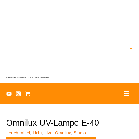
Zum
Inhalt
springen
Suc
Blog Über die Musik, das Klavier und mehr
Omnilux UV-Lampe E-40
Leuchtmittel
,
Licht
,
Live
,
Omnilux
,
Studio