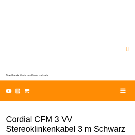
Zum
Inhalt
springen
Suc
Blog Über die Musik, das Klavier und mehr
Cordial CFM 3 VV
Stereoklinkenkabel 3 m Schwarz