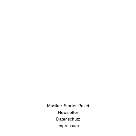
h
r
e
n
Musiker-Starter-Paket
Newsletter
Datenschutz
Impressum