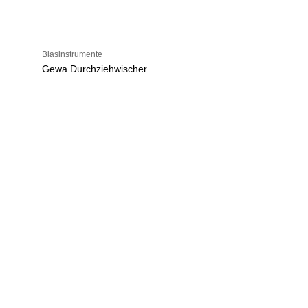
Blasinstrumente
Gewa Durchziehwischer
U